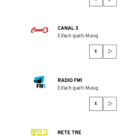
CANAL 3
Eifach gueti Musig
E
RADIO FM1
Eifach gueti Musig
E
RETE TRE