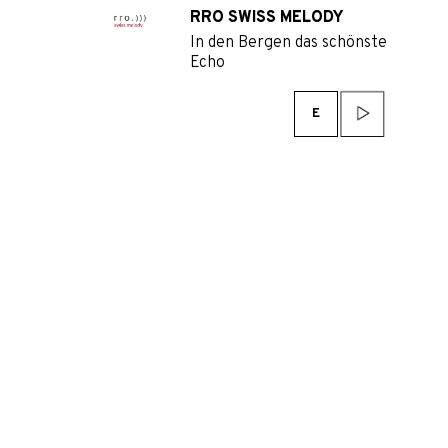
RRO SWISS MELODY
In den Bergen das schönste
Echo
E
SWISSMEDIACAST AG
Dufourstrasse 23, CH-8008 Zürich
info@swissmediacast.ch
Hotline 0848 868 969