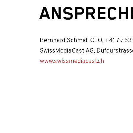
ANSPRECHP
Bernhard Schmid, CEO, +41 79 637
SwissMediaCast AG, Dufourstrass
www.swissmediacast.ch